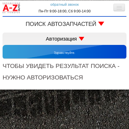
обратный звонок
Пн-Пт 9:00-18:00, Сб 9:00-14:00
О компании
ПОИСК АВТОЗАПЧАСТЕЙ
Клиентам
код запчасти:
Авторизация
Личный кабинет
Здравствуйте.
Контактная информация
запрос по VIN-коду
ЧТОБЫ УВИДЕТЬ РЕЗУЛЬТАТ ПОИСКА -
НУЖНО АВТОРИЗОВАТЬСЯ
автоматически входить в систему
регистрация
забыли пароль