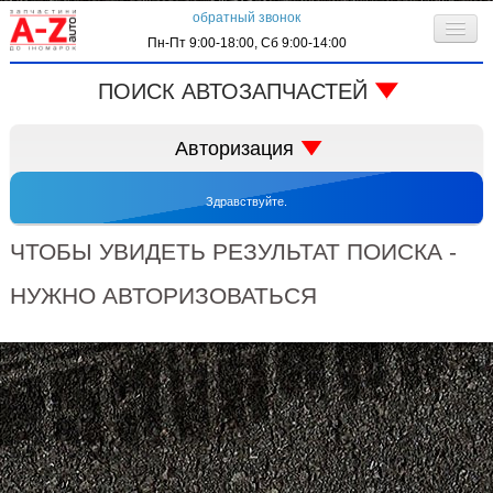
обратный звонок
Пн-Пт 9:00-18:00, Сб 9:00-14:00
О компании
ПОИСК АВТОЗАПЧАСТЕЙ
Клиентам
код запчасти:
Авторизация
Личный кабинет
Здравствуйте.
Контактная информация
запрос по VIN-коду
ЧТОБЫ УВИДЕТЬ РЕЗУЛЬТАТ ПОИСКА -
НУЖНО АВТОРИЗОВАТЬСЯ
автоматически входить в систему
регистрация
забыли пароль