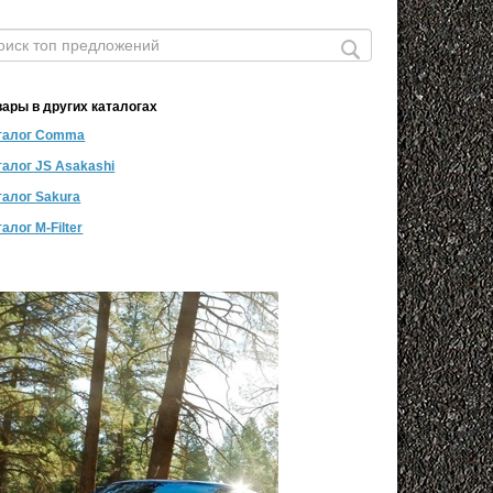
вары в других каталогах
талог Comma
талог JS Asakashi
талог Sakura
алог M-Filter