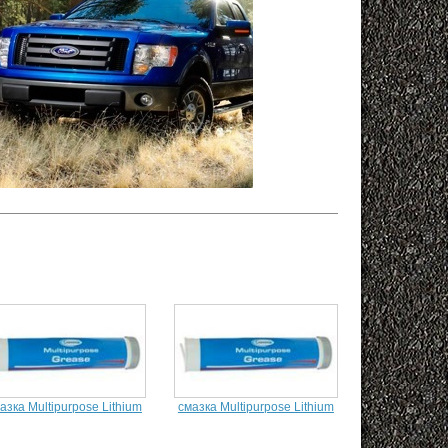
азка Multipurpose Lithium
смазка Multipurpose Lithium