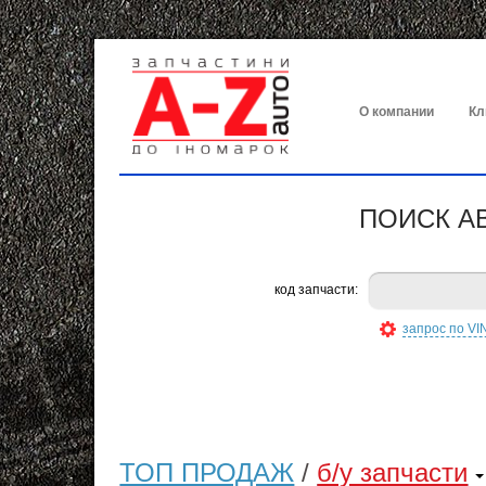
О компании
Кл
ПОИСК А
код запчасти:
запрос по VI
ТОП ПРОДАЖ
/
б/у запчасти