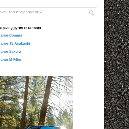
вары в других каталогах
талог Comma
талог JS Asakashi
талог Sakura
алог M-Filter