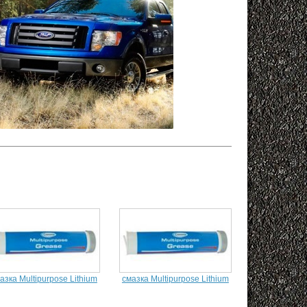
азка Multipurpose Lithium
смазка Multipurpose Lithium