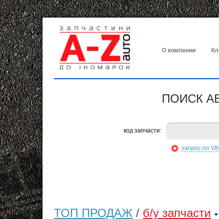
О компании
Кл
ПОИСК А
код запчасти:
запрос по VI
ТОП ПРОДАЖ
/
б/у запчасти