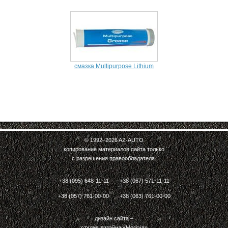
смазка Multipurpose Lithium
© 1992–2026
AZ-AUTO
копирование материалов сайта только
с разрешения правообладателя.
+38 (095) 648-11-11
+38 (067) 571-11-11
+38 (057) 761-00-00
+38 (063) 761-00-00
дизайн сайта –
студия дизайна «Morkva»